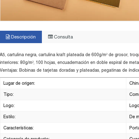
Descripción
Consulta
A5, cartulina negra, cartulina kraft plateada de 600g/m² de grosor, tr
interiores: 80g/m², 100 hojas, encuadernación en doble espiral de meta
Ventajas: Bobinas de tarjetas doradas y plateadas, pegatinas de índic
Lugar de origen:
Chin
Tipo:
Como
Logo:
Logo
Estilo:
De 
Características:
Portá