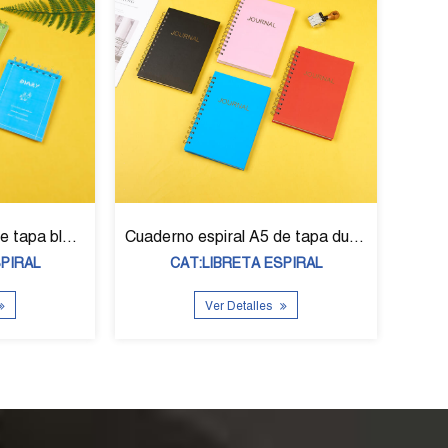
5 de tapa dura
Cuaderno espiral A5 de tapa blanda SP39004
ESPIRAL
CAT:LIBRETA ESPIRAL
es
Ver Detalles