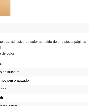
oquelada, adhesivo de color adherido de una pieza, páginas
l
e de color
a
 se muestra
tipo personalizado
moda
til