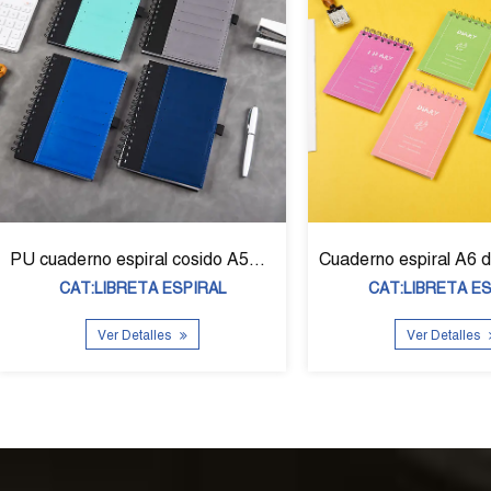
Cuaderno espiral A5 de tapa dura SP39001
Cuaderno espiral A
CAT:LIBRETA ESPIRAL
CAT:LIBRETA 
Ver Detalles
Ver Detall