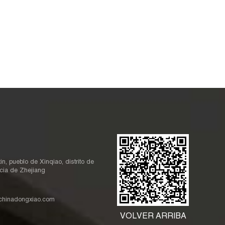
, pueblo de Xinqiao, distrito de
cia de Zhejiang
@chinadongxiao.com
VOLVER ARRIBA