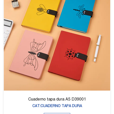
rno tapa dura A5 D39001
Cuader
T:CUADERNO TAPA DURA
CAT