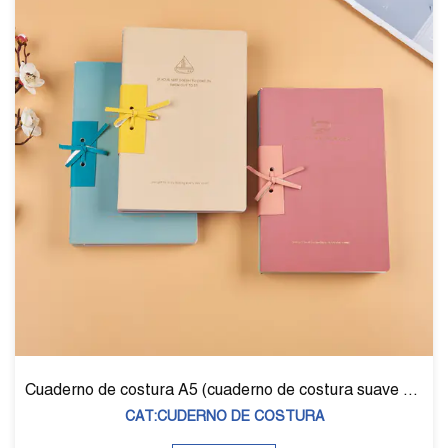
Cuaderno de costura A5 (cuaderno de costura suave para tarjetas) D-39028
CAT:CUDERNO DE COSTURA