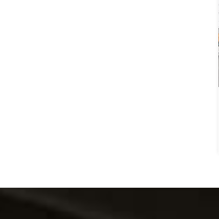
Agenda tapa dura A5 con elástico D-39003
Agenda tapa 
CAT:DIARIO
CAT:DIARIO
Ver Detalles
Ver Detalles