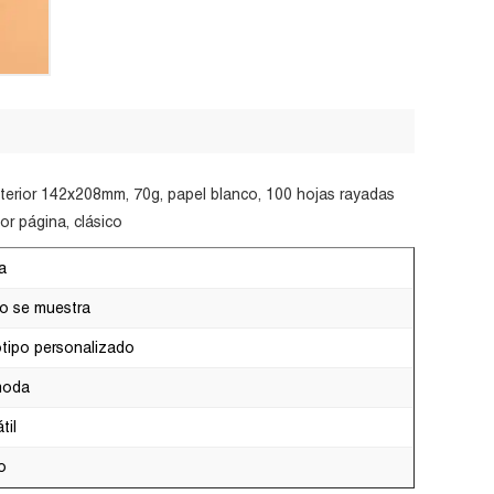
terior 142x208mm, 70g, papel blanco, 100 hojas rayadas
r página, clásico
a
 se muestra
tipo personalizado
moda
til
o