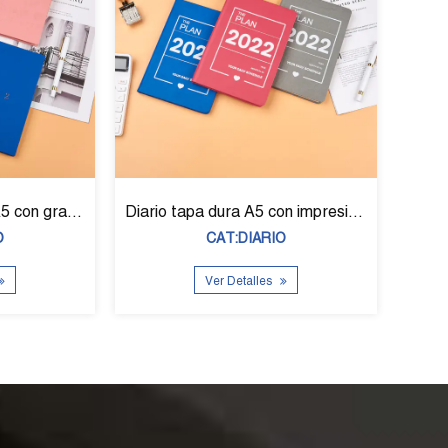
Diario/ calendario tapa dura A5 D-39011
Diario tapa blanda A5 con lámina para lácteos
:DIARIO
CAT:DIARIO
etalles
Ver Detalles