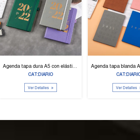
blanda A5 con grabado D-39008
Diario tapa dura A5 con impresión de seda D-39009
CAT:DIARIO
CAT
Ver Detalles
Ver D