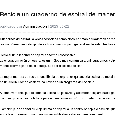
Recicle un cuaderno de espiral de maner
publicado por
Administración
| 2023-05-22
Cuadernos de espiral
, a veces conocidos como blocs de notas o cuadernos de rep
oficina. Vienen en todo tipo de estilos y diseños, pero generalmente están hechos 
Reciclar un cuaderno de espiral de forma responsable
La encuadernación en espiral es un método muy común para unir cuadernos y otro
menudo forma parte del diseño puede ser difícil de reciclar.
La mejor manera de reciclar una libreta de espiral es quitando la bobina de metal 
en un distribuidor de chatarra oa través de un programa de reciclaje.
Alternativamente, puede cortar la bobina en pedazos y acomodarlos para hacer g
También puede usar la bobina para encuadernar su próximo cuaderno o proyecto
También puede donar su vieja libreta de espiral a un centro de copia o escuela qu
encontrar un nuevo hogar para tus viejas libretas y ahorrar dinero en papel.